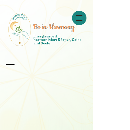
google-site-verification: google10d131e127231c55.html google-site-
verification=hotYZH8Ziy0i6AIlGOCM88CWK9G2RltVmLfn9bEXC6I
Be in Harmony
Energiearbeit,
harmonisiert Körper, Geist
und Seele